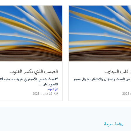
 قلب التجارب
الصمت الذي يكسر القلوب
ن البحث والسؤال والانتظار، ما زال مصير
“فقدتُ شقيقي الأصغر في ظروف غامضة أثنا
اللجوء. كان...
اقرأ المزيد
19 مارس، 2025
روابط سريعة