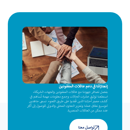
إنجازاتنا في دعم عائلات المفقودين
بفضل تضافر جهودنا مع عائلات المفقودين والجهات الشريكة،
استطعنا توثيق عشرات الحالات وجمع معلومات مهمة تُساهم في
كشف مصير أحبّتنا الذين فُقدوا على طريق اللجوء. نسعى جاهدين
لتوسيع نطاق عملنا وتعزيز التعاون المحلي والدولي للوصول إلى أكبر
عدد ممكن من العائلات المتضررة.
تواصل معنا