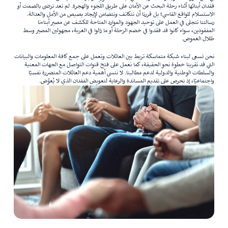
فقدان أبنائها أثناء رحلة البحث عن الأمان على طريق اللجوء والهجرة. لم نعد نرضى بالصمت أو
الاستسلام للواقع القاسي؛ بل قررنا أن نتكاتف ونتضامن لإيجاد بصيص من الأمل والعدالة.
رسالتنا تتجلى في العمل على توحيد الجهود والموارد المتاحة للكشف عن مصير أبناءنا
المفقودين، سواء كانوا قد فقدوا في خضم الرحلة أو ما زالوا في الغربة، مجهولين المصير وسط
ظلال الغموض.
نحن نسعى لبناء شبكة متماسكة تربط بين العائلات وتعمل على جمع كافة المعلومات والبيانات
التي قد تقربنا خطوة نحو الحقيقة، كما نعمل على فتح قنوات التواصل مع الجهات المعنية
والسلطات الوطنية والدولية لدعم مطالبنا. لا ننسى أهمية دعم العائلات المتضررة نفسيًا
واجتماعيًا، إذ نحرص على تقديم المساندة والرعاية لتعويض الفقدان الذي لا يُعوّض.