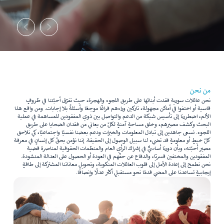
من نحن
نحن عائلات سورية فقدت أبنائها على طريق اللجوء والهجرة، حيث تفرّق أحبّتنا في ظروفٍ
قاسية أو اختفوا في أماكن مجهولة، تاركين وراءهم فراغًا موجعًا وأسئلةً بلا إجابات. ومن واقع هذا
الألم، اضطررنا إلى تأسيس شبكة من الدعم والتواصل بين ذوي المفقودين للمساهمة في عملية
البحث وكشف مصيرهم، وخلق مساحةٍ آمنةٍ لكلّ من يعاني من فقدان الضحايا على طريق
اللجوء. نسعى جاهدين إلى تبادل المعلومات والخبرات ودعم بعضنا نفسيًا واجتماعيًا، كي نلاحق
كلّ خيطٍ أو معلومةٍ قد تضيء لنا سبيل الوصول إلى الحقيقة. إننا نؤمن بحقّ كل إنسانٍ في معرفة
مصير أحبّته، وبأن دورنا أساسيٌّ في إشراك الرأي العام والمنظمات الحقوقية لمناصرة قضية
المفقودين والمختفين قسريًا، والدفاع عن حقّهم في العودة أو الحصول على العدالة المنشودة.
نحن نطمح إلى إعادة الأمل إلى قلوب العائلات المنكوبة، وتحويل معاناتنا المشتركة إلى طاقةٍ
إيجابيةٍ تساعدنا على المضي قدمًا نحو مستقبلٍ أكثر عدلًا وإنصافًا.