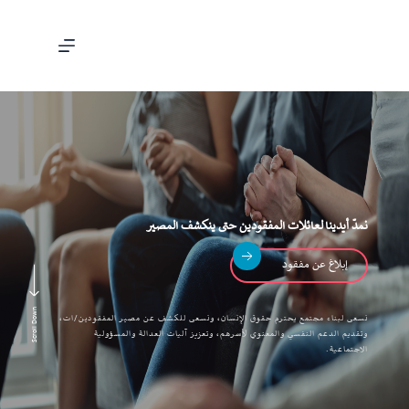
نمدّ أيدينا لعائلات المفقودين حتى ينكشف المصير​
إبلاغ عن مفقود
Scroll Down
نسعى لبناء مجتمع يحترم حقوق الإنسان، ونسعى للكشف عن مصير المفقودين/ات،
وتقديم الدعم النفسي والمعنوي لأسرهم، وتعزيز آليات العدالة والمسؤولية
الاجتماعية.